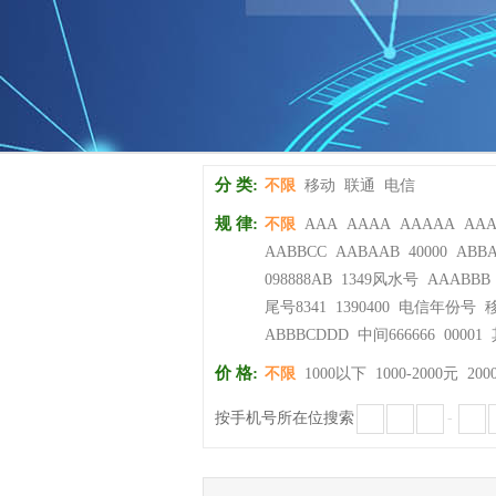
分 类:
不限
移动
联通
电信
规 律:
不限
AAA
AAAA
AAAAA
AA
AABBCC
AABAAB
40000
ABB
098888AB
1349风水号
AAABBB
尾号8341
1390400
电信年份号
ABBBCDDD
中间666666
00001
价 格:
不限
1000以下
1000-2000元
200
按手机号所在位搜索
-