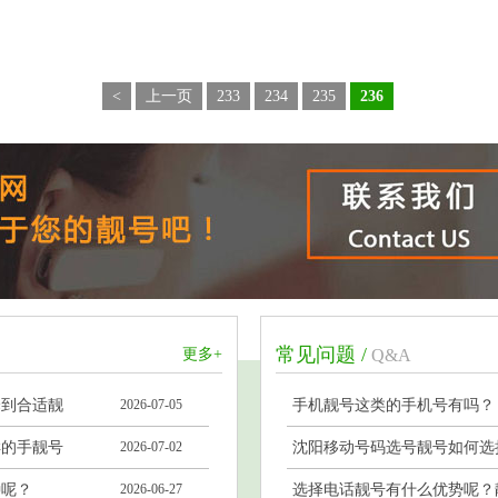
<
上一页
233
234
235
236
常见问题 /
更多+
Q&A
择到合适靓
2026-07-05
手机靓号这类的手机号有吗？
样的手靓号
2026-07-02
沈阳移动号码选号靓号如何选
道！
种呢？
2026-06-27
选择电话靓号有什么优势呢？