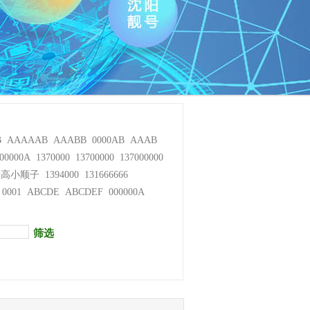
B
AAAAAB
AAABB
0000AB
AAAB
00000A
1370000
13700000
137000000
步高小顺子
1394000
131666666
0001
ABCDE
ABCDEF
000000A
筛选