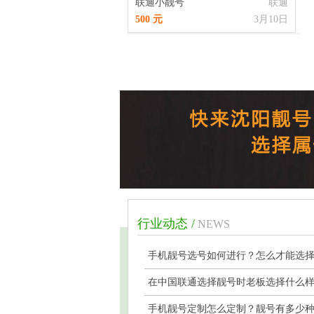
联通小靓号
联通
500 元
3月10日
行业动态 /
NEWS
手机靓号选号如何进行？怎么才能选
号？
在中国联通选择靓号时老板选择什么
呢？
手机靓号定制怎么定制？靓号有多少