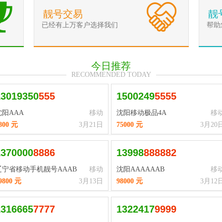
靓号交易
靓
已经有上万客户选择我们
帮助
今日推荐
RECOMMENDED TODAY
13019350
5
5
5
1500249
5
5
5
5
沈阳AAA
移动
沈阳移动极品4A
移
800 元
3月21日
75000 元
3月20
1370000
8
8
8
6
13998
8
8
8
8
8
2
辽宁省移动手机靓号AAAB
移动
沈阳AAAAAAB
移
9800 元
3月13日
98000 元
3月12
1316665
7
7
7
7
1322417
9
9
9
9