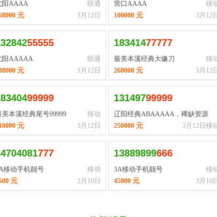
沈阳AAAA
联通
营口AAAA
移
68000 元
3月12日
100000 元
3月12
132842
5
5
5
5
5
183414
7
7
7
7
7
沈阳AAAAA
联通
最美本溪经典大镰刀
移
38000 元
3月12日
268000 元
3月12
183404
9
9
9
9
9
131497
9
9
9
9
9
最美本溪经典尾号99999
移动
辽阳经典ABAAAAA，稀缺资源
10000 元
3月12日
250000 元
3月12日
移
14704081
7
7
7
13889899
6
6
6
3A移动手机靓号
移动
3A移动手机靓号
移
500 元
3月10日
45800 元
3月10