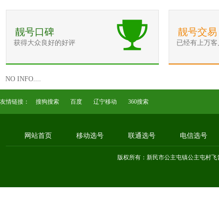
靓号口碑
靓号交易
获得大众良好的好评
已经有上万客
NO INFO....
友情链接：
搜狗搜索
百度
辽宁移动
360搜索
网站首页
移动选号
联通选号
电信选号
版权所有：新民市公主屯镇公主屯村飞音