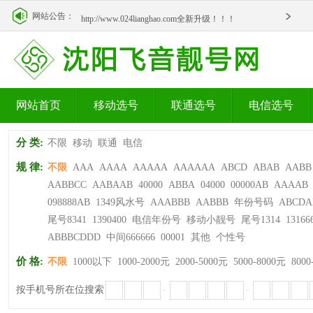
http://www.024lianghao.com全新升级！！！
网站公告：
http://www.024lianghao.com全新升级！！！
网站首页
移动选号
联通选号
电信选号
分 类:
不限
移动
联通
电信
规 律:
不限
AAA
AAAA
AAAAA
AAAAAA
ABCD
ABAB
AABB
AABBCC
AABAAB
40000
ABBA
04000
00000AB
AAAAB
098888AB
1349风水号
AAABBB
AABBB
年份号码
ABCDA
尾号8341
1390400
电信年份号
移动小靓号
尾号1314
13166
ABBBCDDD
中间666666
00001
其他
个性号
价 格:
不限
1000以下
1000-2000元
2000-5000元
5000-8000元
8000
按手机号所在位搜索
-
-