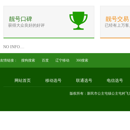
靓号口碑
靓号交易
获得大众良好的好评
已经有上万客
NO INFO....
友情链接：
搜狗搜索
百度
辽宁移动
360搜索
网站首页
移动选号
联通选号
电信选号
版权所有：新民市公主屯镇公主屯村飞音