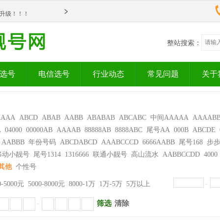
om全新升级！！！
om全新升级！！！
整站搜索：
选号
电信选号
行业动态
常见问题
关于
AAAA
ABCD
ABAB
AABB
ABABAB
ABCABC
中间AAAAA
AAAAB
A
04000
00000AB
AAAAB
88888AB
8888ABC
尾号AA
000B
ABCDE
AABBB
年份号码
ABCDABCD
AAABCCCD
6666AABB
尾号168
步
移动小靓号
尾号1314
1316666
联通小靓号
高山流水
AABBCCDD
4000
其他
个性号
0-5000元
5000-8000元
8000-1万
1万-5万
5万以上
-
筛选
清除
-