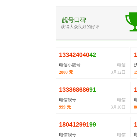
靓号口碑
获得大众良好的好评
1
3
3
4
2
4
0
4
0
42
电信小靓号
电信
2800 元
3月12日
1
1
3
3
8
6
8
6
8
6
91
电信靓号
电信
999 元
3月10日
8
1
8
0
4
1
2
9
9
1
99
电信靓号
电信