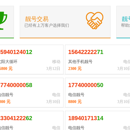
靓号交易
靓
已经有上万客户选择我们
帮助
1
5
9
4
0
1
2
4
0
12
1
5
6
4
2
2
2
2
2
71
沈阳大循环
移动
其他手机靓号
电
5800 元
3月12日
2300 元
3月10
1
7
7
4
0
0
0
0
0
58
1
7
7
4
0
0
0
0
0
50
电信靓号
电信
电信靓号
电
800 元
3月10日
8800 元
3月10
1
3
3
0
4
1
2
2
2
62
1
8
9
4
0
1
7
1
3
14
电信靓号
电信
电信靓号
电