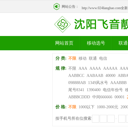
http://www.024lianghao.c
网站公告：
http://www.024lianghao.c
网站首页
移动选号
联通
分 类:
不限
移动
联通
电信
规 律:
不限
AAA
AAAA
AAAAA
AA
AABBCC
AABAAB
40000
ABB
098888AB
1349风水号
AAABBB
尾号8341
1390400
电信年份号
ABBBCDDD
中间666666
00001
价 格:
不限
1000以下
1000-2000元
200
按手机号所在位搜索
-