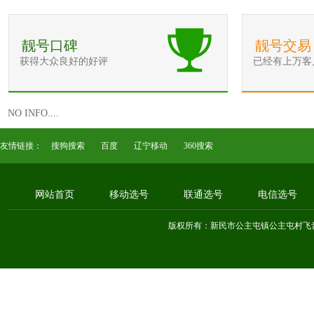
靓号口碑
靓号交易
获得大众良好的好评
已经有上万客
NO INFO....
友情链接：
搜狗搜索
百度
辽宁移动
360搜索
网站首页
移动选号
联通选号
电信选号
版权所有：新民市公主屯镇公主屯村飞音