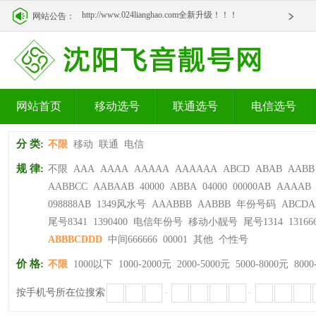
http://www.024lianghao.com全新升级！！！
网站公告：
http://www.024lianghao.com全新升级！！！
网站首页
移动选号
联通选号
电信选号
分 类:
不限
移动
联通
电信
规 律:
不限
AAA
AAAA
AAAAA
AAAAAA
ABCD
ABAB
AABB
AABBCC
AABAAB
40000
ABBA
04000
00000AB
AAAAB
098888AB
1349风水号
AAABBB
AABBB
年份号码
ABCDA
尾号8341
1390400
电信年份号
移动小靓号
尾号1314
13166
ABBBCDDD
中间666666
00001
其他
个性号
价 格:
不限
1000以下
1000-2000元
2000-5000元
5000-8000元
8000
按手机号所在位搜索
-
-