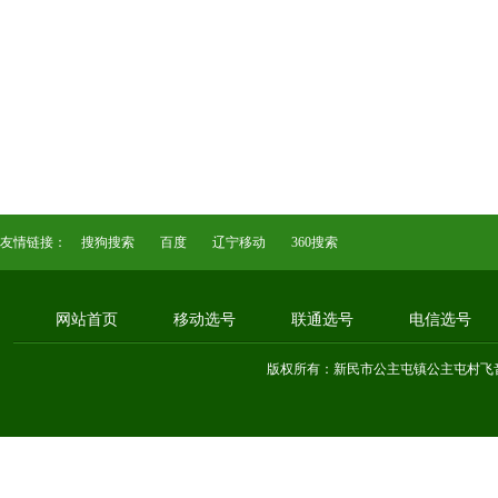
友情链接：
搜狗搜索
百度
辽宁移动
360搜索
网站首页
移动选号
联通选号
电信选号
版权所有：新民市公主屯镇公主屯村飞音