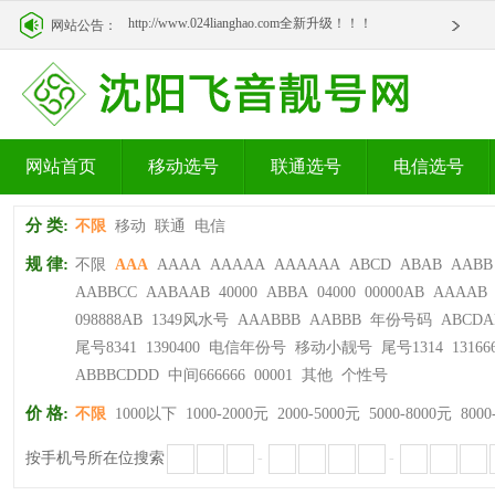
http://www.024lianghao.com全新升级！！！
网站公告：
http://www.024lianghao.com全新升级！！！
网站首页
移动选号
联通选号
电信选号
分 类:
不限
移动
联通
电信
规 律:
不限
AAA
AAAA
AAAAA
AAAAAA
ABCD
ABAB
AABB
AABBCC
AABAAB
40000
ABBA
04000
00000AB
AAAAB
098888AB
1349风水号
AAABBB
AABBB
年份号码
ABCDA
尾号8341
1390400
电信年份号
移动小靓号
尾号1314
13166
ABBBCDDD
中间666666
00001
其他
个性号
价 格:
不限
1000以下
1000-2000元
2000-5000元
5000-8000元
8000
按手机号所在位搜索
-
-