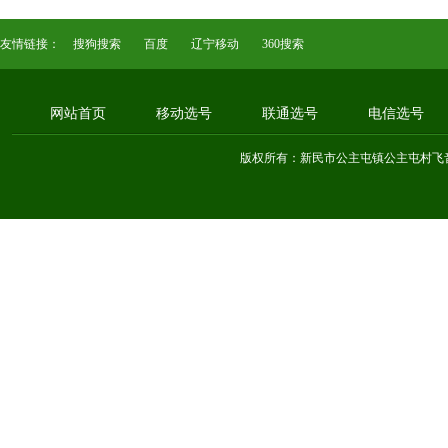
友情链接：
搜狗搜索
百度
辽宁移动
360搜索
网站首页
移动选号
联通选号
电信选号
版权所有：新民市公主屯镇公主屯村飞音