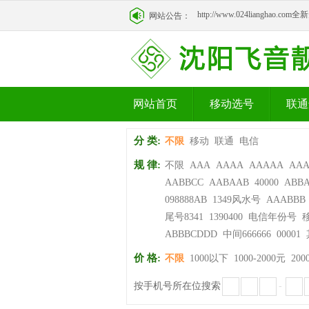
http://www.024lianghao.c
网站公告：
http://www.024lianghao.c
网站首页
移动选号
联通
分 类:
不限
移动
联通
电信
规 律:
不限
AAA
AAAA
AAAAA
AA
AABBCC
AABAAB
40000
ABB
098888AB
1349风水号
AAABBB
尾号8341
1390400
电信年份号
ABBBCDDD
中间666666
00001
价 格:
不限
1000以下
1000-2000元
200
按手机号所在位搜索
-