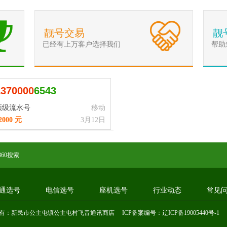
靓号交易
靓
已经有上万客户选择我们
帮助
1
3
7
0
0
0
0
6543
顶级流水号
移动
2000 元
3月12日
360搜索
通选号
电信选号
座机选号
行业动态
常见
有：新民市公主屯镇公主屯村飞音通讯商店 ICP备案编号：
辽ICP备19005440号-1