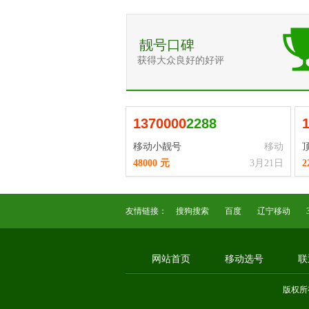
靓号口碑
获得大众良好的好评
1
3
7
0
0
0
0
2288
移动小靓号
移动
48000 元
3月21日
2
友情链接：
搜狗搜索
百度
辽宁移动
网站首页
移动选号
联
版权所