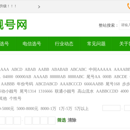
om全新升级！！！
om全新升级！！！
整站搜索：
选号
电信选号
行业动态
常见问题
关于
AAAA
ABCD
ABAB
AABB
ABABAB
ABCABC
中间AAAAA
AAAAB
A
04000
00000AB
AAAAB
88888AB
8888ABC
尾号AA
000B
ABCDE
AABBB
年份号码
ABCDABCD
AAABCCCD
6666AABB
尾号168
步
移动小靓号
尾号1314
1316666
联通小靓号
高山流水
AABBCCDD
4000
其他
个性号
0-5000元
5000-8000元
8000-1万
1万-5万
5万以上
-
筛选
清除
-