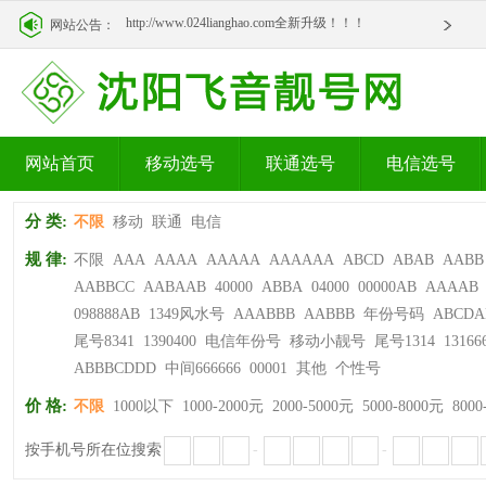
http://www.024lianghao.com全新升级！！！
网站公告：
http://www.024lianghao.com全新升级！！！
网站首页
移动选号
联通选号
电信选号
分 类:
不限
移动
联通
电信
规 律:
不限
AAA
AAAA
AAAAA
AAAAAA
ABCD
ABAB
AABB
AABBCC
AABAAB
40000
ABBA
04000
00000AB
AAAAB
098888AB
1349风水号
AAABBB
AABBB
年份号码
ABCDA
尾号8341
1390400
电信年份号
移动小靓号
尾号1314
13166
ABBBCDDD
中间666666
00001
其他
个性号
价 格:
不限
1000以下
1000-2000元
2000-5000元
5000-8000元
8000
按手机号所在位搜索
-
-