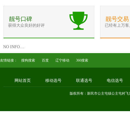
靓号口碑
靓号交易
获得大众良好的好评
已经有上万客
NO INFO....
友情链接：
搜狗搜索
百度
辽宁移动
360搜索
网站首页
移动选号
联通选号
电信选号
版权所有：新民市公主屯镇公主屯村飞音