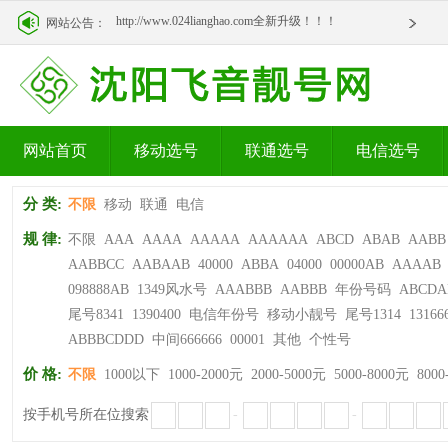
http://www.024lianghao.com全新升级！！！
网站公告：
http://www.024lianghao.com全新升级！！！
网站首页
移动选号
联通选号
电信选号
分 类:
不限
移动
联通
电信
规 律:
不限
AAA
AAAA
AAAAA
AAAAAA
ABCD
ABAB
AABB
AABBCC
AABAAB
40000
ABBA
04000
00000AB
AAAAB
098888AB
1349风水号
AAABBB
AABBB
年份号码
ABCDA
尾号8341
1390400
电信年份号
移动小靓号
尾号1314
13166
ABBBCDDD
中间666666
00001
其他
个性号
价 格:
不限
1000以下
1000-2000元
2000-5000元
5000-8000元
8000
按手机号所在位搜索
-
-