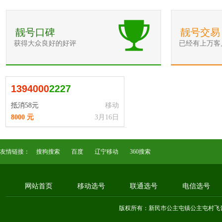
靓号口碑
靓号交易
获得大众良好的好评
已经有上万客
1
3
9
4
0
0
0
2227
抵消58元
移动
8000 元
3月16日
友情链接：
搜狗搜索
百度
辽宁移动
360搜索
网站首页
移动选号
联通选号
电信选号
版权所有：新民市公主屯镇公主屯村飞音