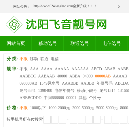
http://www.024lianghao.com全新升级！！！
网站公告：
http://www.024lianghao.com全新升级！！！
网站首页
移动选号
联通选号
电信选号
分 类:
不限
移动
联通
电信
规 律:
不限
AAA
AAAA
AAAAA
AAAAAA
ABCD
ABAB
AABB
AABBCC
AABAAB
40000
ABBA
04000
00000AB
AAAAB
098888AB
1349风水号
AAABBB
AABBB
年份号码
ABCDA
尾号8341
1390400
电信年份号
移动小靓号
尾号1314
13166
ABBBCDDD
中间666666
00001
其他
个性号
价 格:
不限
1000以下
1000-2000元
2000-5000元
5000-8000元
8000
按手机号所在位搜索
-
-