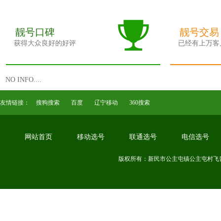
靓号口碑
靓号交易
获得大众良好的好评
已经有上万客
NO INFO....
友情链接：
搜狗搜索
百度
辽宁移动
360搜索
网站首页
移动选号
联通选号
电信选号
版权所有：新民市公主屯镇公主屯村飞音