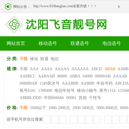
http://www.024lianghao.com全新升级！！！
网站公告：
http://www.024lianghao.com全新升级！！！
网站首页
移动选号
联通选号
电信选号
分 类:
不限
移动
联通
电信
规 律:
不限
AAA
AAAA
AAAAA
AAAAAA
ABCD
ABAB
AABB
AABBCC
AABAAB
40000
ABBA
04000
00000AB
AAAAB
098888AB
1349风水号
AAABBB
AABBB
年份号码
ABCDA
尾号8341
1390400
电信年份号
移动小靓号
尾号1314
13166
ABBBCDDD
中间666666
00001
其他
个性号
价 格:
不限
1000以下
1000-2000元
2000-5000元
5000-8000元
8000
按手机号所在位搜索
-
-