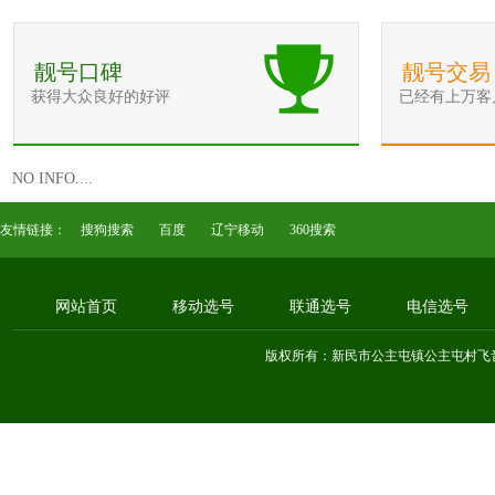
靓号口碑
靓号交易
获得大众良好的好评
已经有上万客
NO INFO....
友情链接：
搜狗搜索
百度
辽宁移动
360搜索
网站首页
移动选号
联通选号
电信选号
版权所有：新民市公主屯镇公主屯村飞音