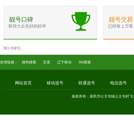
靓号口碑
靓号交易
获得大众良好的好评
已经有上万客
NO INFO....
友情链接：
搜狗搜索
百度
辽宁移动
360搜索
网站首页
移动选号
联通选号
电信选号
版权所有：新民市公主屯镇公主屯村飞音