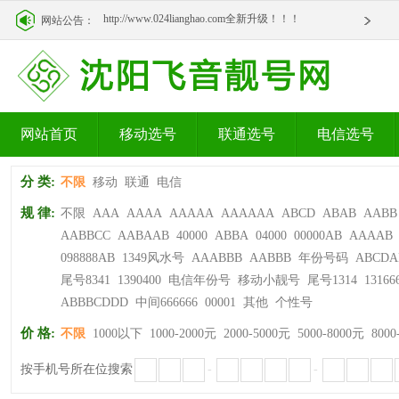
http://www.024lianghao.com全新升级！！！
网站公告：
http://www.024lianghao.com全新升级！！！
网站首页
移动选号
联通选号
电信选号
分 类:
不限
移动
联通
电信
规 律:
不限
AAA
AAAA
AAAAA
AAAAAA
ABCD
ABAB
AABB
AABBCC
AABAAB
40000
ABBA
04000
00000AB
AAAAB
098888AB
1349风水号
AAABBB
AABBB
年份号码
ABCDA
尾号8341
1390400
电信年份号
移动小靓号
尾号1314
13166
ABBBCDDD
中间666666
00001
其他
个性号
价 格:
不限
1000以下
1000-2000元
2000-5000元
5000-8000元
8000
按手机号所在位搜索
-
-