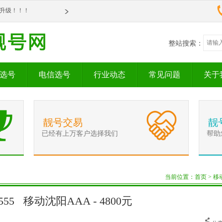
om全新升级！！！
om全新升级！！！
整站搜索：
选号
电信选号
行业动态
常见问题
关于
靓号交易
靓
已经有上万客户选择我们
帮助
当前位置：
首页
>
移
50555 移动沈阳AAA - 4800元