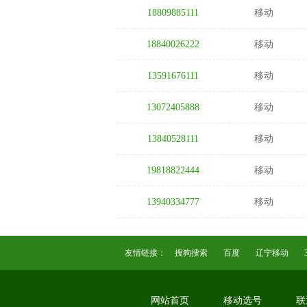
18809885111
移动
18840026222
移动
13591676111
移动
13072405888
移动
13840528111
移动
19818822444
移动
13940334777
移动
友情链接：
搜狗搜索
百度
辽宁移动
网站首页
移动选号
联