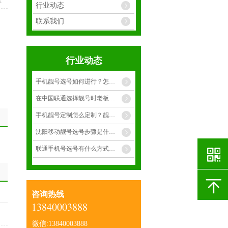
享
行业动态
联系我们
行业动态
手机靓号选号如何进行？怎么才能选择到合适靓号？
在中国联通选择靓号时老板选择什么样的手靓号呢？
手机靓号定制怎么定制？靓号有多少种呢？
沈阳移动靓号选号步骤是什么呢？
联通手机号选号有什么方式呢？
咨询热线
13840003888
微信:13840003888