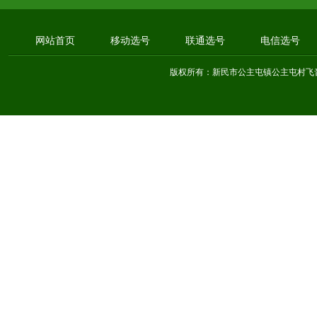
网站首页
移动选号
联通选号
电信选号
版权所有：新民市公主屯镇公主屯村飞音