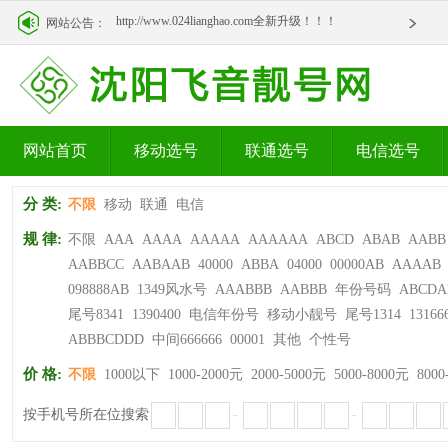
http://www.024lianghao.com全新升级！！！
网站公告：
http://www.024lianghao.com全新升级！！！
网站首页
移动选号
联通选号
电信选号
分 类:
不限
移动
联通
电信
规 律:
不限
AAA
AAAA
AAAAA
AAAAAA
ABCD
ABAB
AABB
AABBCC
AABAAB
40000
ABBA
04000
00000AB
AAAAB
098888AB
1349风水号
AAABBB
AABBB
年份号码
ABCDA
尾号8341
1390400
电信年份号
移动小靓号
尾号1314
13166
ABBBCDDD
中间666666
00001
其他
个性号
价 格:
不限
1000以下
1000-2000元
2000-5000元
5000-8000元
8000
按手机号所在位搜索
-
-