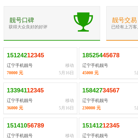
靓号口碑
靓号交易
获得大众良好的好评
已经有上万客
151242
1
2
3
4
5
185254
4
5
6
7
8
辽宁手机靓号
移动
辽宁手机靓号
70000 元
5月16日
45000 元
5
133941
1
2
3
4
5
158427
3
4
5
6
7
辽宁手机靓号
移动
辽宁手机靓号
36000 元
5月16日
230000 元
5
151410
5
6
7
8
9
151412
1
2
3
4
5
辽宁手机靓号
移动
辽宁手机靓号