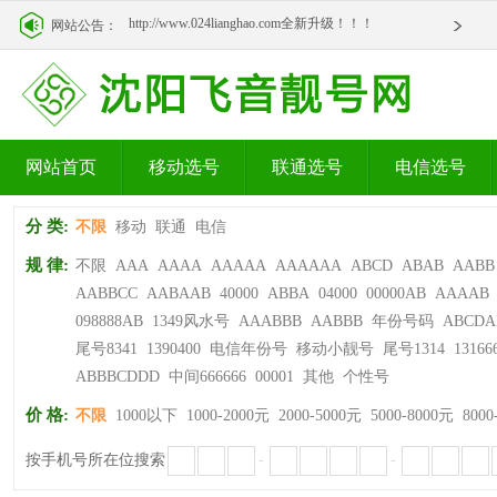
http://www.024lianghao.com全新升级！！！
网站公告：
http://www.024lianghao.com全新升级！！！
网站首页
移动选号
联通选号
电信选号
分 类:
不限
移动
联通
电信
规 律:
不限
AAA
AAAA
AAAAA
AAAAAA
ABCD
ABAB
AABB
AABBCC
AABAAB
40000
ABBA
04000
00000AB
AAAAB
098888AB
1349风水号
AAABBB
AABBB
年份号码
ABCDA
尾号8341
1390400
电信年份号
移动小靓号
尾号1314
13166
ABBBCDDD
中间666666
00001
其他
个性号
价 格:
不限
1000以下
1000-2000元
2000-5000元
5000-8000元
8000
按手机号所在位搜索
-
-