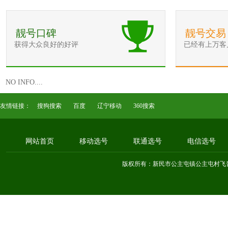
靓号口碑
靓号交易
获得大众良好的好评
已经有上万客
NO INFO....
友情链接：
搜狗搜索
百度
辽宁移动
360搜索
网站首页
移动选号
联通选号
电信选号
版权所有：新民市公主屯镇公主屯村飞音