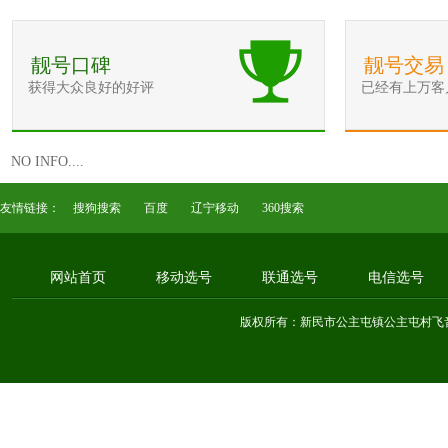
靓号口碑
靓号交易
获得大众良好的好评
已经有上万客
NO INFO....
友情链接：
搜狗搜索
百度
辽宁移动
360搜索
网站首页
移动选号
联通选号
电信选号
版权所有：新民市公主屯镇公主屯村飞音