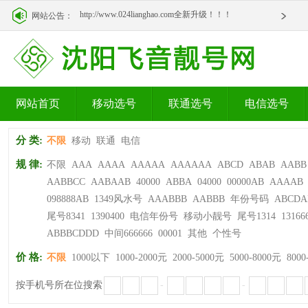
http://www.024lianghao.com全新升级！！！
网站公告：
http://www.024lianghao.com全新升级！！！
网站首页
移动选号
联通选号
电信选号
分 类:
不限
移动
联通
电信
规 律:
不限
AAA
AAAA
AAAAA
AAAAAA
ABCD
ABAB
AABB
AABBCC
AABAAB
40000
ABBA
04000
00000AB
AAAAB
098888AB
1349风水号
AAABBB
AABBB
年份号码
ABCDA
尾号8341
1390400
电信年份号
移动小靓号
尾号1314
13166
ABBBCDDD
中间666666
00001
其他
个性号
价 格:
不限
1000以下
1000-2000元
2000-5000元
5000-8000元
8000
按手机号所在位搜索
-
-