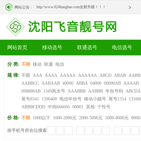
http://www.024lianghao.com全新升级！！！
网站公告：
http://www.024lianghao.com全新升级！！！
网站首页
移动选号
联通选号
电信选号
分 类:
不限
移动
联通
电信
规 律:
不限
AAA
AAAA
AAAAA
AAAAAA
ABCD
ABAB
AABB
AABBCC
AABAAB
40000
ABBA
04000
00000AB
AAAAB
098888AB
1349风水号
AAABBB
AABBB
年份号码
ABCDA
尾号8341
1390400
电信年份号
移动小靓号
尾号1314
13166
ABBBCDDD
中间666666
00001
其他
个性号
价 格:
不限
1000以下
1000-2000元
2000-5000元
5000-8000元
8000
按手机号所在位搜索
-
-