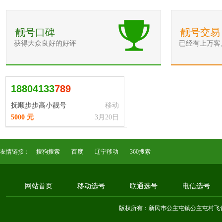
靓号口碑
靓号交易
获得大众良好的好评
已经有上万客
18804133
7
8
9
抚顺步步高小靓号
移动
5000 元
3月20日
友情链接：
搜狗搜索
百度
辽宁移动
360搜索
网站首页
移动选号
联通选号
电信选号
版权所有：新民市公主屯镇公主屯村飞音