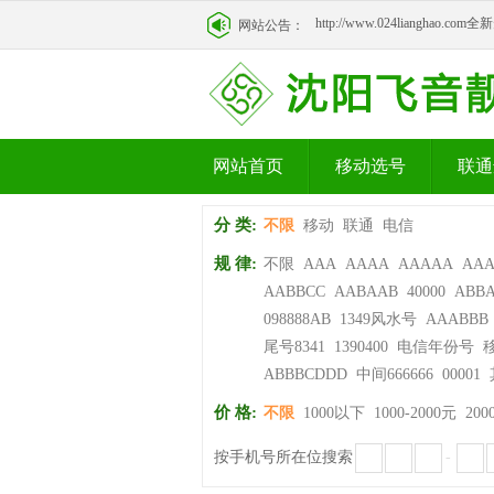
http://www.024lianghao.c
网站公告：
http://www.024lianghao.c
网站首页
移动选号
联通
分 类:
不限
移动
联通
电信
规 律:
不限
AAA
AAAA
AAAAA
AA
AABBCC
AABAAB
40000
ABB
098888AB
1349风水号
AAABBB
尾号8341
1390400
电信年份号
ABBBCDDD
中间666666
00001
价 格:
不限
1000以下
1000-2000元
200
按手机号所在位搜索
-