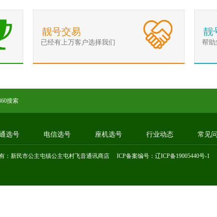
靓号交易
靓
已经有上万客户选择我们
帮助
360搜索
通选号
电信选号
座机选号
行业动态
常见
有：新民市公主屯镇公主屯村飞音通讯商店 ICP备案编号：
辽ICP备19005440号-1