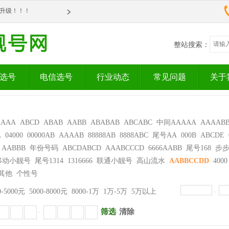
om全新升级！！！
om全新升级！！！
整站搜索：
选号
电信选号
行业动态
常见问题
关于
AAAA
ABCD
ABAB
AABB
ABABAB
ABCABC
中间AAAAA
AAAAB
A
04000
00000AB
AAAAB
88888AB
8888ABC
尾号AA
000B
ABCDE
AABBB
年份号码
ABCDABCD
AAABCCCD
6666AABB
尾号168
步
移动小靓号
尾号1314
1316666
联通小靓号
高山流水
AABBCCDD
4000
其他
个性号
0-5000元
5000-8000元
8000-1万
1万-5万
5万以上
-
筛选
清除
-