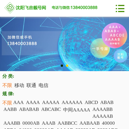

网站首页

移动选号
联通选号
电信选号
行业动态
分 类:
常见问题
不限
移动
联通
电信
规 律:
关于我们
AAA
AAAA
AAAAA
AAAAAA
ABCD
ABAB
不限
AABB
ABABAB
ABCABC
AAAABB
中间AAAAA
联系我们
AAAAAB
AAABB
0000AB
AAAB
AABBCC
AABAAB
40000