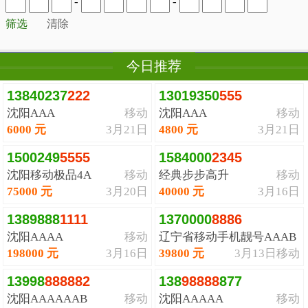
-
-
筛选
清除
今日推荐
13840237
2
2
2
13019350
5
5
5
沈阳AAA
移动
沈阳AAA
移动
6000 元
3月21日
4800 元
3月21日
1500249
5
5
5
5
1584000
2
3
4
5
沈阳移动极品4A
移动
经典步步高升
移动
75000 元
3月20日
40000 元
3月16日
1389888
1
1
1
1
1370000
8
8
8
6
沈阳AAAA
移动
辽宁省移动手机靓号AAAB
198000 元
3月16日
39800 元
3月13日
移动
13998
8
8
8
8
8
2
138
9
8
8
8
8
877
沈阳AAAAAAB
移动
沈阳AAAAA
移动