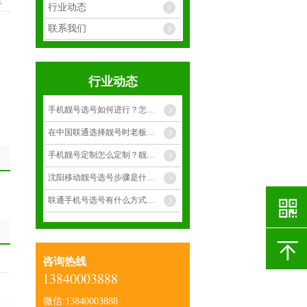
享
行业动态
联系我们
行业动态
手机靓号选号如何进行？怎么才能选择到合适靓号？
在中国联通选择靓号时老板选择什么样的手靓号呢？
手机靓号定制怎么定制？靓号有多少种呢？
沈阳移动靓号选号步骤是什么呢？
联通手机号选号有什么方式呢？
咨询热线
13840003888
微信:13840003888