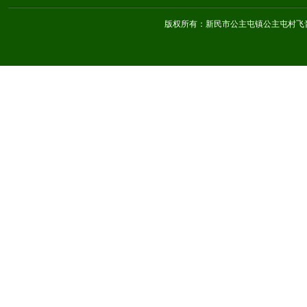
版权所有：新民市公主屯镇公主屯村飞音