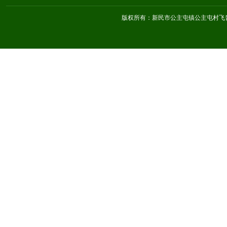
版权所有：新民市公主屯镇公主屯村飞音