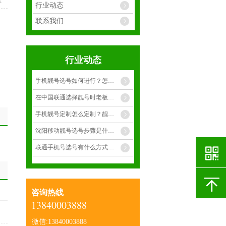
享
行业动态
联系我们
行业动态
手机靓号选号如何进行？怎么才能选择到合适靓号？
在中国联通选择靓号时老板选择什么样的手靓号呢？
手机靓号定制怎么定制？靓号有多少种呢？
沈阳移动靓号选号步骤是什么呢？
联通手机号选号有什么方式呢？
咨询热线
13840003888
微信:13840003888