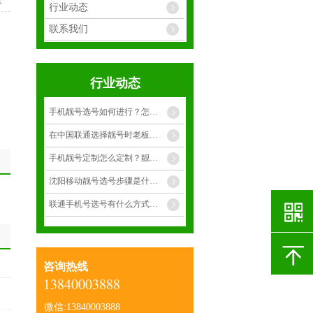
享
行业动态
联系我们
行业动态
手机靓号选号如何进行？怎么才能选择到合适靓号？
在中国联通选择靓号时老板选择什么样的手靓号呢？
手机靓号定制怎么定制？靓号有多少种呢？
沈阳移动靓号选号步骤是什么呢？
联通手机号选号有什么方式呢？
咨询热线
13840003888
微信:13840003888