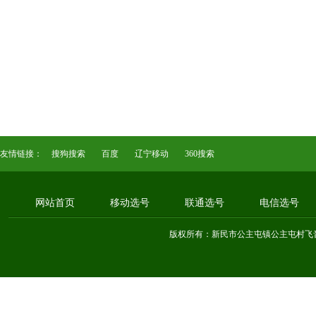
友情链接：
搜狗搜索
百度
辽宁移动
360搜索
网站首页
移动选号
联通选号
电信选号
版权所有：新民市公主屯镇公主屯村飞音