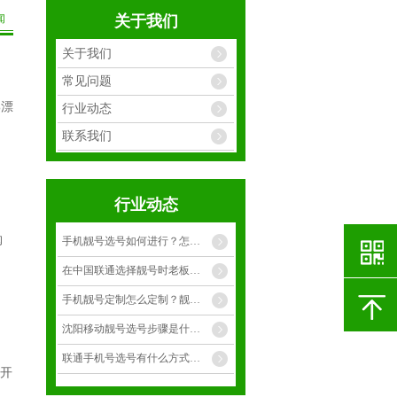
闻
关于我们
关于我们
常见问题
%漂
行业动态
。
联系我们
行业动态
，
购
手机靓号选号如何进行？怎么才能选择到合适靓号？
在中国联通选择靓号时老板选择什么样的手靓号呢？
手机靓号定制怎么定制？靓号有多少种呢？
沈阳移动靓号选号步骤是什么呢？
联通手机号选号有什么方式呢？
9开