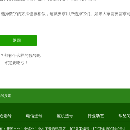
，选择数字的方法也很相似，这就要求用户选择它们。如果大家需要需求
返回
？都有什么样的靓号呢
些，肯定要吃亏！
360搜索
通选号
电信选号
座机选号
行业动态
常见
有：新民市公主屯镇公主屯村飞音通讯商店 ICP备案编号：
辽ICP备19005440号-1