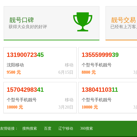
靓号口碑
靓号交易
获得大众良好的好评
已经有上万客
1
3
1
9
0
0
7
2
3
45
1
3
5
5
5
9
9
9
9
39
沈阳移动
移动
个型号手机靓号
9500 元
6月15日
8800 元
3
1
5
7
0
4
2
9
8
3
41
1
3
8
0
4
1
1
0
3
11
个型号手机靓号
移动
个型号手机靓号
10000 元
3月20日
10000 元
3
友情链接：
搜狗搜索
百度
辽宁移动
360搜索