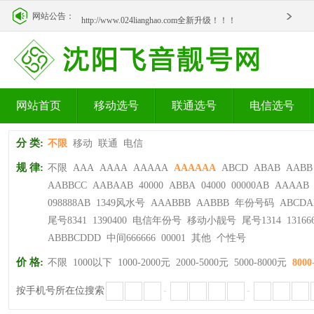
http://www.024lianghao.com全新升级！！！
网站公告：
http://www.024lianghao.com全新升级！！！
网站首页
移动选号
联通选号
电信选号
分 类:
不限
移动
联通
电信
规 律:
不限
AAA
AAAA
AAAAA
AAAAAA
ABCD
ABAB
AABB
AABBCC
AABAAB
40000
ABBA
04000
00000AB
AAAAB
098888AB
1349风水号
AAABBB
AABBB
年份号码
ABCDA
尾号8341
1390400
电信年份号
移动小靓号
尾号1314
13166
ABBBCDDD
中间666666
00001
其他
个性号
价 格:
不限
1000以下
1000-2000元
2000-5000元
5000-8000元
8000
按手机号所在位搜索
-
-