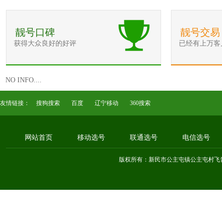
靓号口碑
靓号交易
获得大众良好的好评
已经有上万客
NO INFO....
友情链接：
搜狗搜索
百度
辽宁移动
360搜索
网站首页
移动选号
联通选号
电信选号
版权所有：新民市公主屯镇公主屯村飞音