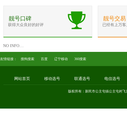
靓号口碑
靓号交易
获得大众良好的好评
已经有上万客
NO INFO....
友情链接：
搜狗搜索
百度
辽宁移动
360搜索
网站首页
移动选号
联通选号
电信选号
版权所有：新民市公主屯镇公主屯村飞音