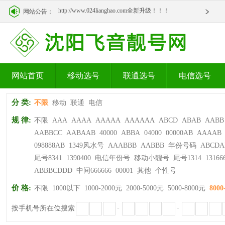
http://www.024lianghao.com全新升级！！！
网站公告：
http://www.024lianghao.com全新升级！！！
网站首页
移动选号
联通选号
电信选号
分 类:
不限
移动
联通
电信
规 律:
不限
AAA
AAAA
AAAAA
AAAAAA
ABCD
ABAB
AABB
AABBCC
AABAAB
40000
ABBA
04000
00000AB
AAAAB
098888AB
1349风水号
AAABBB
AABBB
年份号码
ABCDA
尾号8341
1390400
电信年份号
移动小靓号
尾号1314
13166
ABBBCDDD
中间666666
00001
其他
个性号
价 格:
不限
1000以下
1000-2000元
2000-5000元
5000-8000元
8000
按手机号所在位搜索
-
-