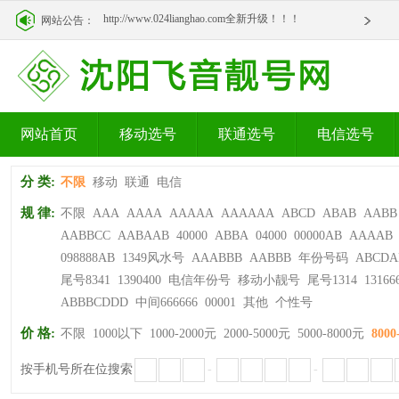
http://www.024lianghao.com全新升级！！！
网站公告：
http://www.024lianghao.com全新升级！！！
网站首页
移动选号
联通选号
电信选号
分 类:
不限
移动
联通
电信
规 律:
不限
AAA
AAAA
AAAAA
AAAAAA
ABCD
ABAB
AABB
AABBCC
AABAAB
40000
ABBA
04000
00000AB
AAAAB
098888AB
1349风水号
AAABBB
AABBB
年份号码
ABCDA
尾号8341
1390400
电信年份号
移动小靓号
尾号1314
13166
ABBBCDDD
中间666666
00001
其他
个性号
价 格:
不限
1000以下
1000-2000元
2000-5000元
5000-8000元
8000
按手机号所在位搜索
-
-