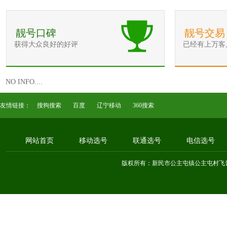
靓号口碑
靓号交易
获得大众良好的好评
已经有上万客
NO INFO....
友情链接：
搜狗搜索
百度
辽宁移动
360搜索
网站首页
移动选号
联通选号
电信选号
版权所有：新民市公主屯镇公主屯村飞音