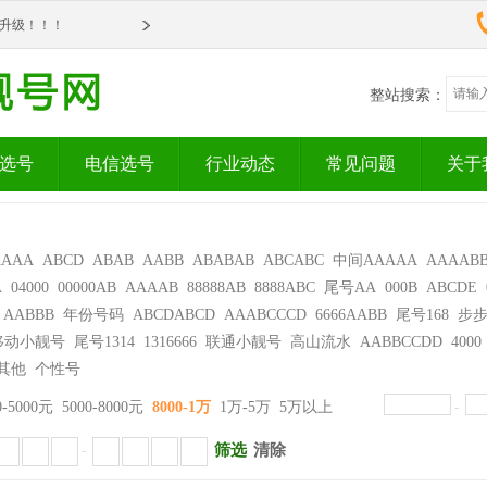
om全新升级！！！
om全新升级！！！
整站搜索：
选号
电信选号
行业动态
常见问题
关于
AAAA
ABCD
ABAB
AABB
ABABAB
ABCABC
中间AAAAA
AAAAB
A
04000
00000AB
AAAAB
88888AB
8888ABC
尾号AA
000B
ABCDE
AABBB
年份号码
ABCDABCD
AAABCCCD
6666AABB
尾号168
步
移动小靓号
尾号1314
1316666
联通小靓号
高山流水
AABBCCDD
4000
其他
个性号
0-5000元
5000-8000元
8000-1万
1万-5万
5万以上
-
筛选
清除
-