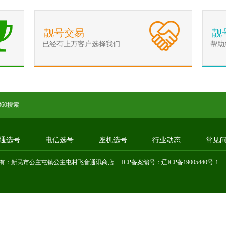
靓号交易
靓
已经有上万客户选择我们
帮助
360搜索
通选号
电信选号
座机选号
行业动态
常见
有：新民市公主屯镇公主屯村飞音通讯商店 ICP备案编号：
辽ICP备19005440号-1