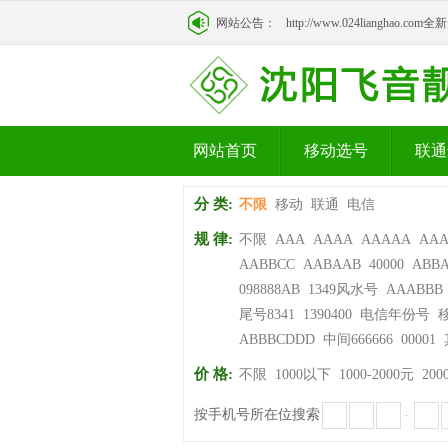
http://www.024lianghao.c
网站公告：
http://www.024lianghao.c
网站首页
移动选号
联通
分 类:
不限
移动
联通
电信
规 律:
不限
AAA
AAAA
AAAAA
AA
AABBCC
AABAAB
40000
ABB
098888AB
1349风水号
AAABBB
尾号8341
1390400
电信年份号
ABBBCDDD
中间666666
00001
价 格:
不限
1000以下
1000-2000元
200
按手机号所在位搜索
-