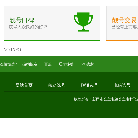
靓号口碑
靓号交易
获得大众良好的好评
已经有上万客
NO INFO....
友情链接：
搜狗搜索
百度
辽宁移动
360搜索
网站首页
移动选号
联通选号
电信选号
版权所有：新民市公主屯镇公主屯村飞音