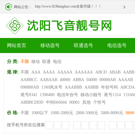
http://www.024lianghao.com全新升级！！！
网站公告：
http://www.024lianghao.com全新升级！！！
网站首页
移动选号
联通选号
电信选号
分 类:
不限
移动
联通
电信
规 律:
不限
AAA
AAAA
AAAAA
AAAAAA
ABCD
ABAB
AABB
AABBCC
AABAAB
40000
ABBA
04000
00000AB
AAAAB
098888AB
1349风水号
AAABBB
AABBB
年份号码
ABCDA
尾号8341
1390400
电信年份号
移动小靓号
尾号1314
13166
ABBBCDDD
中间666666
00001
其他
个性号
价 格:
不限
1000以下
1000-2000元
2000-5000元
5000-8000元
8000
按手机号所在位搜索
-
-