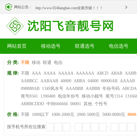
http://www.024lianghao.com全新升级！！！
网站公告：
http://www.024lianghao.com全新升级！！！
网站首页
移动选号
联通选号
电信选号
分 类:
不限
移动
联通
电信
规 律:
不限
AAA
AAAA
AAAAA
AAAAAA
ABCD
ABAB
AABB
AABBCC
AABAAB
40000
ABBA
04000
00000AB
AAAAB
098888AB
1349风水号
AAABBB
AABBB
年份号码
ABCDA
尾号8341
1390400
电信年份号
移动小靓号
尾号1314
13166
ABBBCDDD
中间666666
00001
其他
个性号
价 格:
不限
1000以下
1000-2000元
2000-5000元
5000-8000元
8000
按手机号所在位搜索
-
-