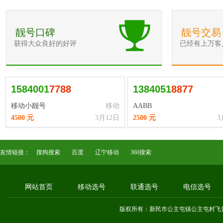
靓号口碑
靓号交易
获得大众良好的好评
已经有上万客
1584001
7
7
8
8
1384051
8
8
7
7
移动小靓号
移动
AABB
4500 元
3月12日
2500 元
3
友情链接：
搜狗搜索
百度
辽宁移动
360搜索
网站首页
移动选号
联通选号
电信选号
版权所有：新民市公主屯镇公主屯村飞音