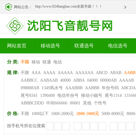
http://www.024lianghao.com全新升级！！！
网站公告：
http://www.024lianghao.com全新升级！！！
网站首页
移动选号
联通选号
电信选号
分 类:
不限
移动
联通
电信
规 律:
不限
AAA
AAAA
AAAAA
AAAAAA
ABCD
ABAB
AABB
AABBCC
AABAAB
40000
ABBA
04000
00000AB
AAAAB
098888AB
1349风水号
AAABBB
AABBB
年份号码
ABCDA
尾号8341
1390400
电信年份号
移动小靓号
尾号1314
13166
ABBBCDDD
中间666666
00001
其他
个性号
价 格:
不限
1000以下
1000-2000元
2000-5000元
5000-8000元
8000
按手机号所在位搜索
-
-