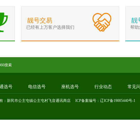
靓号交易
靓
已经有上万客户选择我们
帮助
360搜索
通选号
电信选号
座机选号
行业动态
常见
有：新民市公主屯镇公主屯村飞音通讯商店 ICP备案编号：
辽ICP备19005440号-1