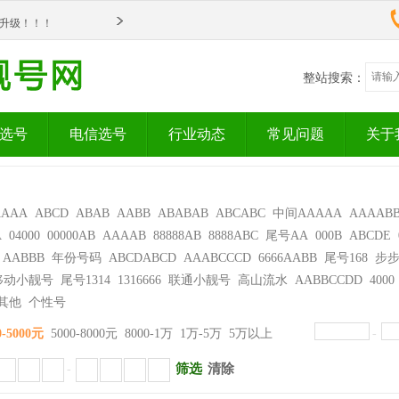
om全新升级！！！
om全新升级！！！
整站搜索：
选号
电信选号
行业动态
常见问题
关于
AAAA
ABCD
ABAB
AABB
ABABAB
ABCABC
中间AAAAA
AAAAB
A
04000
00000AB
AAAAB
88888AB
8888ABC
尾号AA
000B
ABCDE
AABBB
年份号码
ABCDABCD
AAABCCCD
6666AABB
尾号168
步
移动小靓号
尾号1314
1316666
联通小靓号
高山流水
AABBCCDD
4000
其他
个性号
0-5000元
5000-8000元
8000-1万
1万-5万
5万以上
-
筛选
清除
-