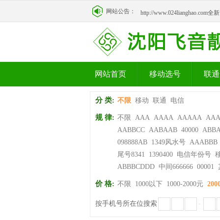
http://www.024lianghao.c
网站公告：
http://www.024lianghao.c
网站首页
移动选号
联通
分 类:
不限
移动
联通
电信
规 律:
不限
AAA
AAAA
AAAAA
AA
AABBCC
AABAAB
40000
ABB
098888AB
1349风水号
AAABBB
尾号8341
1390400
电信年份号
ABBBCDDD
中间666666
00001
价 格:
不限
1000以下
1000-2000元
200
按手机号所在位搜索
-