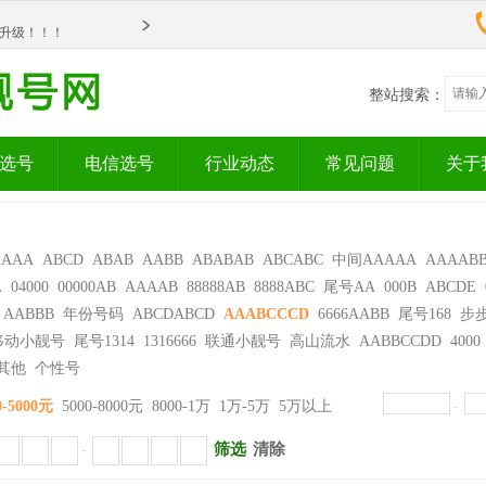
om全新升级！！！
整站搜索：
选号
电信选号
行业动态
常见问题
关于
AAAA
ABCD
ABAB
AABB
ABABAB
ABCABC
中间AAAAA
AAAAB
A
04000
00000AB
AAAAB
88888AB
8888ABC
尾号AA
000B
ABCDE
AABBB
年份号码
ABCDABCD
AAABCCCD
6666AABB
尾号168
步
移动小靓号
尾号1314
1316666
联通小靓号
高山流水
AABBCCDD
4000
其他
个性号
0-5000元
5000-8000元
8000-1万
1万-5万
5万以上
-
筛选
清除
-