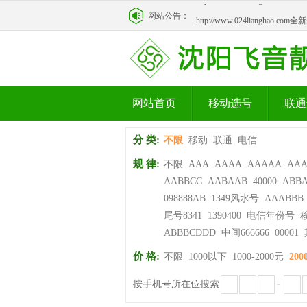
网站公告：
http://www.024lianghao.c
网站首页
移动选号
联通
分 类:
不限
移动
联通
电信
规 律:
不限
AAA
AAAA
AAAAA
AA
AABBCC
AABAAB
40000
ABB
098888AB
1349风水号
AAABBB
尾号8341
1390400
电信年份号
ABBBCDDD
中间666666
00001
价 格:
不限
1000以下
1000-2000元
200
按手机号所在位搜索
-