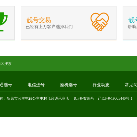
靓号交易
靓
已经有上万客户选择我们
帮助
360搜索
通选号
电信选号
座机选号
行业动态
常见
有：新民市公主屯镇公主屯村飞音通讯商店 ICP备案编号：
辽ICP备19005440号-1