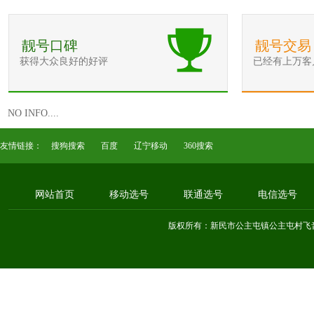
靓号口碑
靓号交易
获得大众良好的好评
已经有上万客
NO INFO....
友情链接：
搜狗搜索
百度
辽宁移动
360搜索
网站首页
移动选号
联通选号
电信选号
版权所有：新民市公主屯镇公主屯村飞音