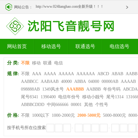
http://www.024lianghao.com全新升级！！！
网站公告：
http://www.024lianghao.com全新升级！！！
网站首页
移动选号
联通选号
电信选号
分 类:
不限
移动
联通
电信
规 律:
不限
AAA
AAAA
AAAAA
AAAAAA
ABCD
ABAB
AABB
AABBCC
AABAAB
40000
ABBA
04000
00000AB
AAAAB
098888AB
1349风水号
AAABBB
AABBB
年份号码
ABCDA
尾号8341
1390400
电信年份号
移动小靓号
尾号1314
13166
ABBBCDDD
中间666666
00001
其他
个性号
价 格:
不限
1000以下
1000-2000元
2000-5000元
5000-8000元
8000
按手机号所在位搜索
-
-