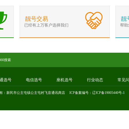
靓号交易
靓
已经有上万客户选择我们
帮助
360搜索
通选号
电信选号
座机选号
行业动态
常见
有：新民市公主屯镇公主屯村飞音通讯商店 ICP备案编号：
辽ICP备19005440号-1