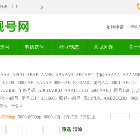
om全新升级！！！
om全新升级！！！
整站搜索：
选号
电信选号
行业动态
常见问题
关于
AAAA
ABCD
ABAB
AABB
ABABAB
ABCABC
中间AAAAA
AAAAB
A
04000
00000AB
AAAAB
88888AB
8888ABC
尾号AA
000B
ABCDE
AABBB
年份号码
ABCDABCD
AAABCCCD
6666AABB
尾号168
步
移动小靓号
尾号1314
1316666
联通小靓号
高山流水
AABBCCDD
4000
其他
个性号
0-5000元
5000-8000元
8000-1万
1万-5万
5万以上
-
筛选
清除
-