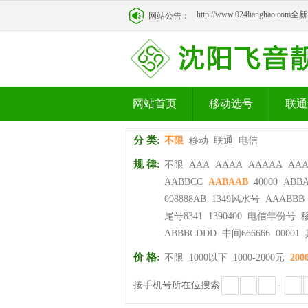
http://www.024lianghao.c
网站公告：
http://www.024lianghao.c
网站首页
移动选号
联通
分 类:
不限
移动
联通
电信
规 律:
不限
AAA
AAAA
AAAAA
AA
AABBCC
AABAAB
40000
ABB
098888AB
1349风水号
AAABBB
尾号8341
1390400
电信年份号
ABBBCDDD
中间666666
00001
价 格:
不限
1000以下
1000-2000元
200
按手机号所在位搜索
-