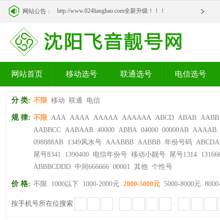
http://www.024lianghao.com全新升级！！！
网站公告：
http://www.024lianghao.com全新升级！！！
网站首页
移动选号
联通选号
电信选号
分 类:
不限
移动
联通
电信
规 律:
不限
AAA
AAAA
AAAAA
AAAAAA
ABCD
ABAB
AABB
AABBCC
AABAAB
40000
ABBA
04000
00000AB
AAAAB
098888AB
1349风水号
AAABBB
AABBB
年份号码
ABCDA
尾号8341
1390400
电信年份号
移动小靓号
尾号1314
13166
ABBBCDDD
中间666666
00001
其他
个性号
价 格:
不限
1000以下
1000-2000元
2000-5000元
5000-8000元
8000
按手机号所在位搜索
-
-