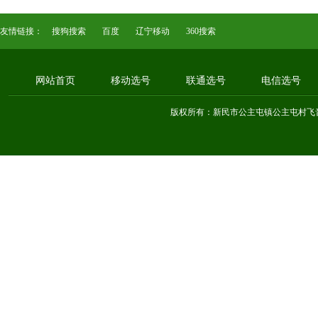
友情链接：
搜狗搜索
百度
辽宁移动
360搜索
网站首页
移动选号
联通选号
电信选号
版权所有：新民市公主屯镇公主屯村飞音