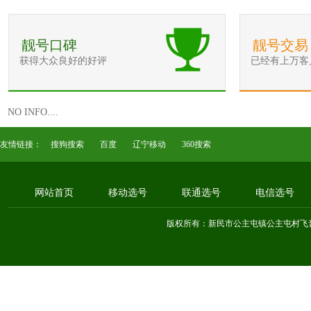
靓号口碑
靓号交易
获得大众良好的好评
已经有上万客
NO INFO....
友情链接：
搜狗搜索
百度
辽宁移动
360搜索
网站首页
移动选号
联通选号
电信选号
版权所有：新民市公主屯镇公主屯村飞音