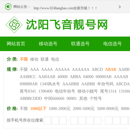
http://www.024lianghao.com全新升级！！！
网站公告：
http://www.024lianghao.com全新升级！！！
网站首页
移动选号
联通选号
电信选号
分 类:
不限
移动
联通
电信
规 律:
不限
AAA
AAAA
AAAAA
AAAAAA
ABCD
ABAB
AABB
AABBCC
AABAAB
40000
ABBA
04000
00000AB
AAAAB
098888AB
1349风水号
AAABBB
AABBB
年份号码
ABCDA
尾号8341
1390400
电信年份号
移动小靓号
尾号1314
13166
ABBBCDDD
中间666666
00001
其他
个性号
价 格:
不限
1000以下
1000-2000元
2000-5000元
5000-8000元
8000
按手机号所在位搜索
-
-