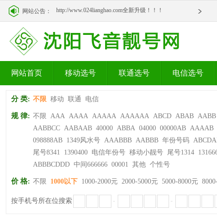
http://www.024lianghao.com全新升级！！！
网站公告：
http://www.024lianghao.com全新升级！！！
网站首页
移动选号
联通选号
电信选号
分 类:
不限
移动
联通
电信
规 律:
不限
AAA
AAAA
AAAAA
AAAAAA
ABCD
ABAB
AABB
AABBCC
AABAAB
40000
ABBA
04000
00000AB
AAAAB
098888AB
1349风水号
AAABBB
AABBB
年份号码
ABCDA
尾号8341
1390400
电信年份号
移动小靓号
尾号1314
13166
ABBBCDDD
中间666666
00001
其他
个性号
价 格:
不限
1000以下
1000-2000元
2000-5000元
5000-8000元
8000
按手机号所在位搜索
-
-