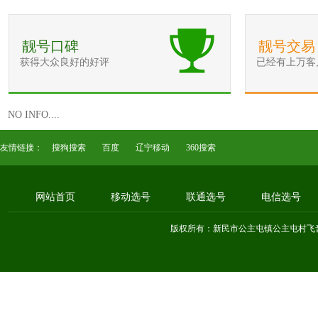
靓号口碑
靓号交易
获得大众良好的好评
已经有上万客
NO INFO....
友情链接：
搜狗搜索
百度
辽宁移动
360搜索
网站首页
移动选号
联通选号
电信选号
版权所有：新民市公主屯镇公主屯村飞音