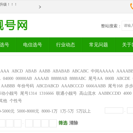
om全新升级！！！
整站搜索：
选号
电信选号
行业动态
常见问题
关于
AAAA
ABCD
ABAB
AABB
ABABAB
ABCABC
中间AAAAA
AAAAB
A
04000
00000AB
AAAAB
88888AB
8888ABC
尾号AA
000B
ABCDE
AABBB
年份号码
ABCDABCD
AAABCCCD
6666AABB
尾号168
步
移动小靓号
尾号1314
1316666
联通小靓号
高山流水
AABBCCDD
4000
其他
个性号
0-5000元
5000-8000元
8000-1万
1万-5万
5万以上
-
筛选
清除
-