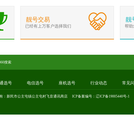
靓号交易
靓
已经有上万客户选择我们
帮助
360搜索
通选号
电信选号
座机选号
行业动态
常见
有：新民市公主屯镇公主屯村飞音通讯商店 ICP备案编号：
辽ICP备19005440号-1