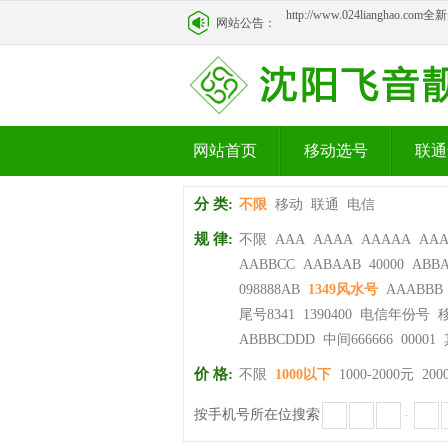
网站公告：
http://www.024lianghao.c
网站首页
移动选号
联通
分 类:
不限
移动
联通
电信
规 律:
不限
AAA
AAAA
AAAAA
AA
AABBCC
AABAAB
40000
ABB
098888AB
1349风水号
AAABBB
尾号8341
1390400
电信年份号
ABBBCDDD
中间666666
00001
价 格:
不限
1000以下
1000-2000元
200
按手机号所在位搜索
-