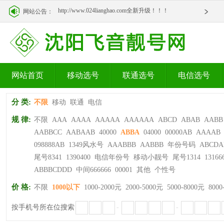
http://www.024lianghao.com全新升级！！！
网站公告：
http://www.024lianghao.com全新升级！！！
网站首页
移动选号
联通选号
电信选号
分 类:
不限
移动
联通
电信
规 律:
不限
AAA
AAAA
AAAAA
AAAAAA
ABCD
ABAB
AABB
AABBCC
AABAAB
40000
ABBA
04000
00000AB
AAAAB
098888AB
1349风水号
AAABBB
AABBB
年份号码
ABCDA
尾号8341
1390400
电信年份号
移动小靓号
尾号1314
13166
ABBBCDDD
中间666666
00001
其他
个性号
价 格:
不限
1000以下
1000-2000元
2000-5000元
5000-8000元
8000
按手机号所在位搜索
-
-