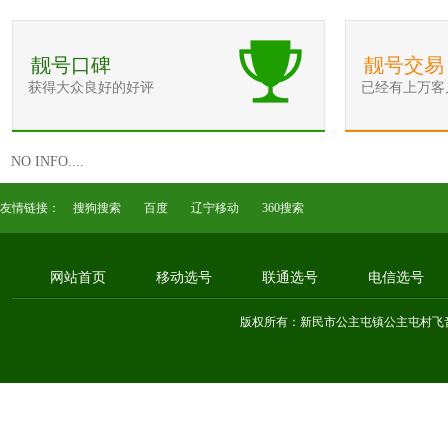
靓号口碑
靓号交易
获得大众良好的好评
已经有上万客
NO INFO....
友情链接：
搜狗搜索
百度
辽宁移动
360搜索
网站首页
移动选号
联通选号
电信选号
版权所有：新民市公主屯镇公主屯村飞音