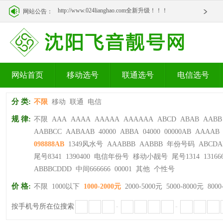
http://www.024lianghao.com全新升级！！！
网站公告：
http://www.024lianghao.com全新升级！！！
网站首页
移动选号
联通选号
电信选号
分 类:
不限
移动
联通
电信
规 律:
不限
AAA
AAAA
AAAAA
AAAAAA
ABCD
ABAB
AABB
AABBCC
AABAAB
40000
ABBA
04000
00000AB
AAAAB
098888AB
1349风水号
AAABBB
AABBB
年份号码
ABCDA
尾号8341
1390400
电信年份号
移动小靓号
尾号1314
13166
ABBBCDDD
中间666666
00001
其他
个性号
价 格:
不限
1000以下
1000-2000元
2000-5000元
5000-8000元
8000
按手机号所在位搜索
-
-