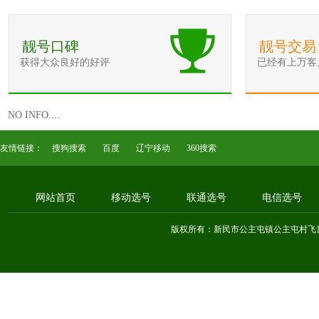
靓号口碑
靓号交易
获得大众良好的好评
已经有上万客
NO INFO....
友情链接：
搜狗搜索
百度
辽宁移动
360搜索
网站首页
移动选号
联通选号
电信选号
版权所有：新民市公主屯镇公主屯村飞音