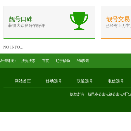
靓号口碑
靓号交易
获得大众良好的好评
已经有上万客
NO INFO....
友情链接：
搜狗搜索
百度
辽宁移动
360搜索
网站首页
移动选号
联通选号
电信选号
版权所有：新民市公主屯镇公主屯村飞音