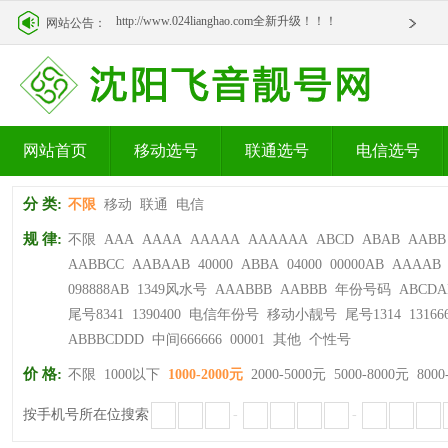
http://www.024lianghao.com全新升级！！！
网站公告：
http://www.024lianghao.com全新升级！！！
网站首页
移动选号
联通选号
电信选号
分 类:
不限
移动
联通
电信
规 律:
不限
AAA
AAAA
AAAAA
AAAAAA
ABCD
ABAB
AABB
AABBCC
AABAAB
40000
ABBA
04000
00000AB
AAAAB
098888AB
1349风水号
AAABBB
AABBB
年份号码
ABCDA
尾号8341
1390400
电信年份号
移动小靓号
尾号1314
13166
ABBBCDDD
中间666666
00001
其他
个性号
价 格:
不限
1000以下
1000-2000元
2000-5000元
5000-8000元
8000
按手机号所在位搜索
-
-