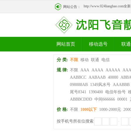
http://www.024lianghao.c
网站公告：
http://www.024lianghao.c
网站首页
移动选号
联通
分 类:
不限
移动
联通
电信
规 律:
不限
AAA
AAAA
AAAAA
AA
AABBCC
AABAAB
40000
ABB
098888AB
1349风水号
AAABBB
尾号8341
1390400
电信年份号
ABBBCDDD
中间666666
00001
价 格:
不限
1000以下
1000-2000元
200
按手机号所在位搜索
-