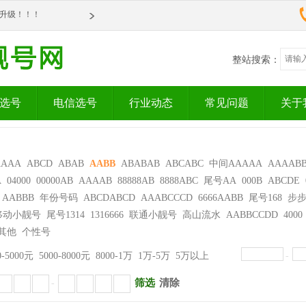
om全新升级！！！
om全新升级！！！
整站搜索：
选号
电信选号
行业动态
常见问题
关于
AAAA
ABCD
ABAB
AABB
ABABAB
ABCABC
中间AAAAA
AAAAB
A
04000
00000AB
AAAAB
88888AB
8888ABC
尾号AA
000B
ABCDE
AABBB
年份号码
ABCDABCD
AAABCCCD
6666AABB
尾号168
步
移动小靓号
尾号1314
1316666
联通小靓号
高山流水
AABBCCDD
4000
其他
个性号
0-5000元
5000-8000元
8000-1万
1万-5万
5万以上
-
筛选
清除
-