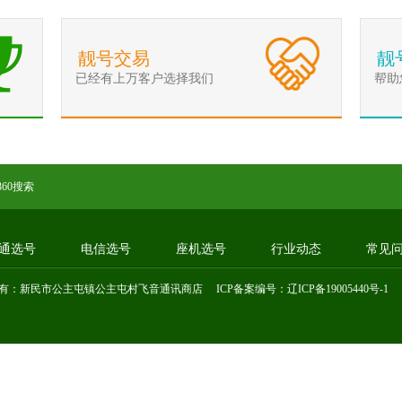
靓号交易
靓
已经有上万客户选择我们
帮助
360搜索
通选号
电信选号
座机选号
行业动态
常见
有：新民市公主屯镇公主屯村飞音通讯商店 ICP备案编号：
辽ICP备19005440号-1