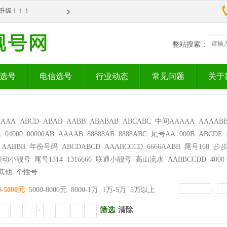
om全新升级！！！
om全新升级！！！
整站搜索：
选号
电信选号
行业动态
常见问题
关于
AAAA
ABCD
ABAB
AABB
ABABAB
ABCABC
中间AAAAA
AAAAB
A
04000
00000AB
AAAAB
88888AB
8888ABC
尾号AA
000B
ABCDE
AABBB
年份号码
ABCDABCD
AAABCCCD
6666AABB
尾号168
步
移动小靓号
尾号1314
1316666
联通小靓号
高山流水
AABBCCDD
4000
其他
个性号
0-5000元
5000-8000元
8000-1万
1万-5万
5万以上
-
筛选
清除
-