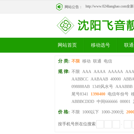
http://www.024lianghao.c
网站公告：
http://www.024lianghao.c
网站首页
移动选号
联通
分 类:
不限
移动
联通
电信
规 律:
不限
AAA
AAAA
AAAAA
AA
AABBCC
AABAAB
40000
ABB
098888AB
1349风水号
AAABBB
尾号8341
1390400
电信年份号
ABBBCDDD
中间666666
00001
价 格:
不限
1000以下
1000-2000元
200
按手机号所在位搜索
-