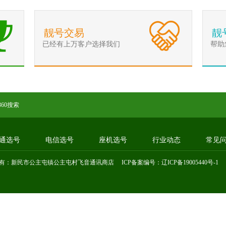
靓号交易
靓
已经有上万客户选择我们
帮助
360搜索
通选号
电信选号
座机选号
行业动态
常见
有：新民市公主屯镇公主屯村飞音通讯商店 ICP备案编号：
辽ICP备19005440号-1