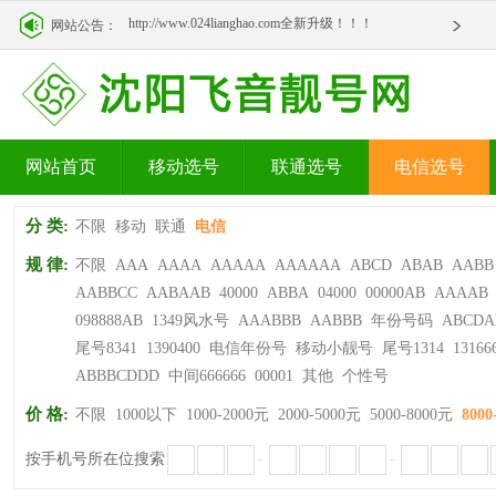
http://www.024lianghao.com全新升级！！！
网站公告：
http://www.024lianghao.com全新升级！！！
网站首页
移动选号
联通选号
电信选号
分 类:
不限
移动
联通
电信
规 律:
不限
AAA
AAAA
AAAAA
AAAAAA
ABCD
ABAB
AABB
AABBCC
AABAAB
40000
ABBA
04000
00000AB
AAAAB
098888AB
1349风水号
AAABBB
AABBB
年份号码
ABCDA
尾号8341
1390400
电信年份号
移动小靓号
尾号1314
13166
ABBBCDDD
中间666666
00001
其他
个性号
价 格:
不限
1000以下
1000-2000元
2000-5000元
5000-8000元
8000
按手机号所在位搜索
-
-