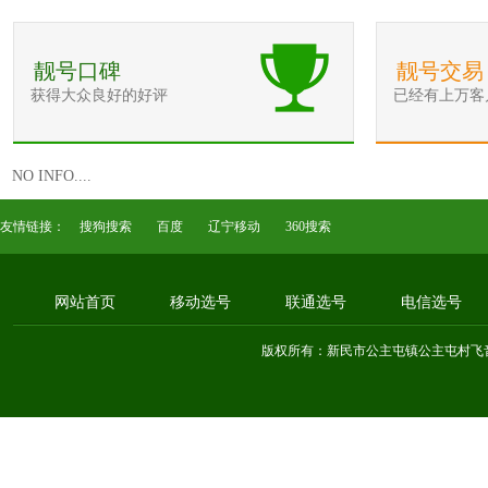
靓号口碑
靓号交易
获得大众良好的好评
已经有上万客
NO INFO....
友情链接：
搜狗搜索
百度
辽宁移动
360搜索
网站首页
移动选号
联通选号
电信选号
版权所有：新民市公主屯镇公主屯村飞音