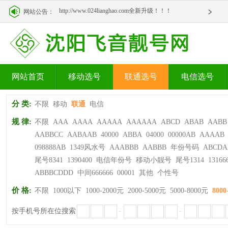
http://www.024lianghao.com全新升级！！！
网站公告：
http://www.024lianghao.com全新升级！！！
网站首页
移动选号
联通选号
电信选号
分 类:
不限
移动
联通
电信
规 律:
不限
AAA
AAAA
AAAAA
AAAAAA
ABCD
ABAB
AABB
AABBCC
AABAAB
40000
ABBA
04000
00000AB
AAAAB
098888AB
1349风水号
AAABBB
AABBB
年份号码
ABCDA
尾号8341
1390400
电信年份号
移动小靓号
尾号1314
13166
ABBBCDDD
中间666666
00001
其他
个性号
价 格:
不限
1000以下
1000-2000元
2000-5000元
5000-8000元
8000
按手机号所在位搜索
-
-