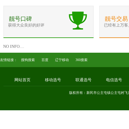
靓号口碑
靓号交易
获得大众良好的好评
已经有上万客
NO INFO....
友情链接：
搜狗搜索
百度
辽宁移动
360搜索
网站首页
移动选号
联通选号
电信选号
版权所有：新民市公主屯镇公主屯村飞音